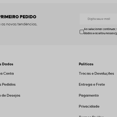
PRIMEIRO PEDIDO
 as novas tendências,
Ao selecionar continuar,
dados e aceitou nossos
s Dados
Políticas
ha Conta
Trocas e Devoluções
s Pedidos
Entrega e Frete
a de Desejos
Pagamento
Privacidade