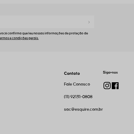
 você confirma que leu nossas informações de proteção de
Siga-nos
Contato
Fale Conosco
(11) 92131-0808
sac@esquire.com.br