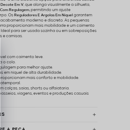
a
, que alonga visualmente a silhueta,
Decote Em V
, permitindo um ajuste
s Com Regulagem
rpo. Os
garantem
Reguladores E Argolas Em Níquel
m acabamento moderno e discreto. As pequenas
barra proporcionam mais mobilidade e um caimento
. Ideal para ser usada sozinha ou em sobreposições
s e camisas.
el com caimento leve.
a o colo.
gulagem para melhor ajuste.
s em níquel de alta durabilidade.
 proporcionam mais conforto e mobilidade.
 atemporal.
 calças, saias, shorts ou alfaiataria.
 passeios, viagens, eventos e produções casuais
ES
RE A PEÇA