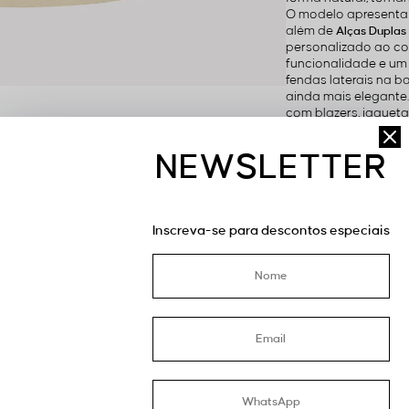
O modelo apresent
além de
Alças Dupla
personalizado ao co
funcionalidade e u
fendas laterais na 
ainda mais elegante
com blazers, jaqueta
Benefícios E Usos:
NEWSLETTER
Modelagem confortáv
Decote V que valoriz
Alças duplas com re
Reguladores e argola
Inscreva-se para descontos especiais
Fendas laterais que
Design minimalista e
Fácil de combinar com
Ideal para trabalho,
elegantes.
ESPECIFICAÇÕ
DETALHES SOB