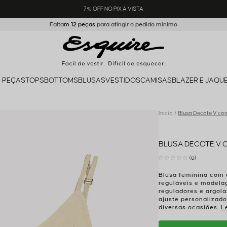
7% OFF NO PIX Á VISTA
Falta
m
12 peça
s
 PEÇAS
TOPS
BOTTOMS
BLUSAS
VESTIDOS
CAMISAS
BLAZER E JAQU
Início
Blusa Decote V co
BLUSA DECOTE V 
(0)
Blusa feminina com 
reguláveis e modela
reguladores e argola
ajuste personalizado
diversas ocasiões.
L