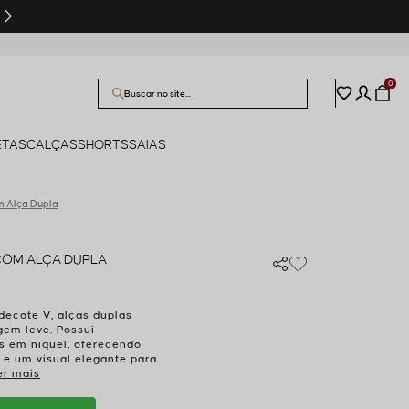
PARCELAMENTO EM ATÉ 6X SEM JUROS
0
ETAS
CALÇAS
SHORTS
SAIAS
m Alça Dupla
COM ALÇA DUPLA
decote V, alças duplas
gem leve. Possui
s em níquel, oferecendo
 e um visual elegante para
er mais