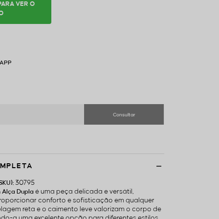
PARA VER O
O
SAPP
MPLETA
30795
SKU):
é uma peça delicada e versátil,
 Alça Dupla
roporcionar conforto e sofisticação em qualquer
agem reta e o caimento leve valorizam o corpo de
ndo-a uma excelente opção para diferentes estilos.