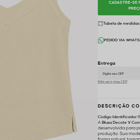
CADASTRE-SE 
PREÇ
Tabela de medidas
PEDIDO VIA WHAT
Não sei o meu CEP
DESCRIÇÃO CO
Código Identificador (
A
Blusa Decote V Com
desenvolvida para p
produção. Sua model
forma natural, torna