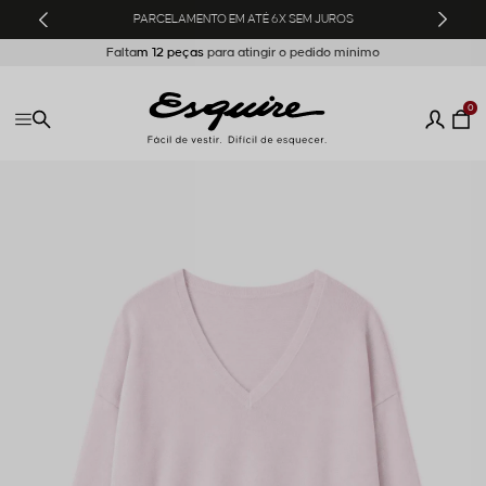
PARCELAMENTO EM ATÉ 6X SEM JUROS
Falta
m
12 peça
s
0