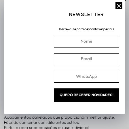
DESCRIÇÃO COMPLETA
10300
Código Identificador (SKU):
NEWSLETTER
A
é um clássico
Blusa Decote V Tricô Manga Longa Basic
indispensável no guarda-roupa feminino. Confeccionada em
tricô de toque macio, oferece conforto, leveza e excelente
Inscreva-se para descontos especiais
caimento, tornando-se uma peça versátil para diferentes
ocasiões. Sua modelagem levemente solta proporciona
liberdade de movimentos, enquanto o
valoriza o
Decote Em V
colo e alonga a silhueta de forma elegante. As mangas longas e
os acabamentos canelados na gola, punhos e barra garantem
um visual refinado e um excelente ajuste ao corpo. Ideal para ser
usada sozinha ou em sobreposições com camisas, blazers e
casacos, é uma peça atemporal que combina facilmente com
jeans, calças de alfaiataria, saias e shorts.
Benefícios E Usos:
QUERO RECEBER NOVIDADES!
Tricô macio e confortável.
Decote V que valoriza o colo.
Modelagem básica e atemporal.
Mangas longas ideais para dias amenos.
Acabamentos canelados que proporcionam melhor ajuste.
Fácil de combinar com diferentes estilos.
Perfeita para sobreposições ou uso individual.