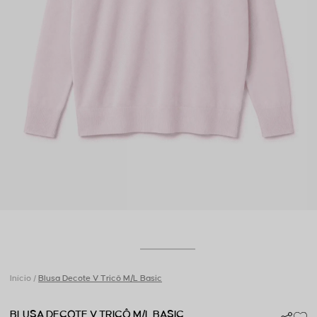
Início
Blusa Decote V Tricô M/L Basic
BLUSA DECOTE V TRICÔ M/L BASIC