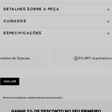
DETALHES SOBRE A PEÇA
CUIDADOS
ESPECIFICAÇÕES
imo de 12 peças
5% OFF na primeira comp
Nenhuma avaliação cadastrada para esse produto.
GANHE 5% DE DESCONTO NO SEU PRIMEIRO