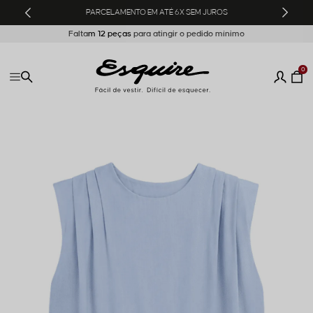
 SEM JUROS
COMPRA MÍNIMA DE 12
Falta
m
12 peça
s
0